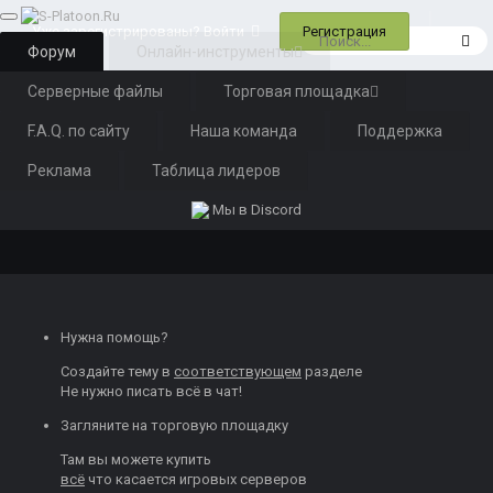
Регистрация
Уже зарегистрированы? Войти
Форум
Онлайн-инструменты
Серверные файлы
Торговая площадка
F.A.Q. по сайту
Наша команда
Поддержка
Реклама
Таблица лидеров
Мы в Discord
Нужна помощь?
Создайте тему
в
соответствующем
разделе
Не нужно писать всё в чат!
Загляните на торговую площадку
Там вы можете
купить
всё
что касается игровых серверов