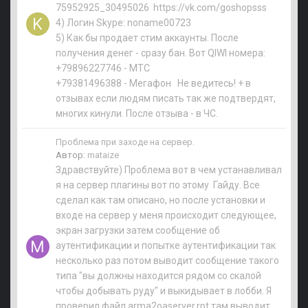
75952925_30495026 https://vk.com/goshopsss
4) Логин Skype: noname00723
5) Как бы продает стим аккаунты. После
получения денег - сразу бан. Вот QIWI номера:
+79896227746 - МТС
+79381496388 - Мегафон Не ведитесь! + в
отзывах если людям писать так же подтвердят,
многих кинули. После отзыва - в ЧС.
Проблема при заходе на сервер.
Автор:
mataize
Здравствуйте) Проблема вот в чем устанавливал
я на сервер плагины вот по этому Гайду. Все
сделал как там описано, но после установки и
входе на сервер у меня происходит следующее,
экран загрузки затем сообщение об
аутентификации и попытке аутентификации так
несколько раз потом выводит сообщение такого
типа "вы должны находится рядом со скалой
чтобы добывать руду" и выкидывает в лобби. Я
проверил файл arma2oaserver.rpt там выводит