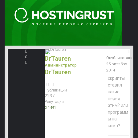
0
DrTauren
Опубликовано:
25 октября
Администратор
2014
DrTauren
скрипты
ставил
Публикации
какие
2237
перед
Репутация
этим? или
1 491
программ
ы на
комп?