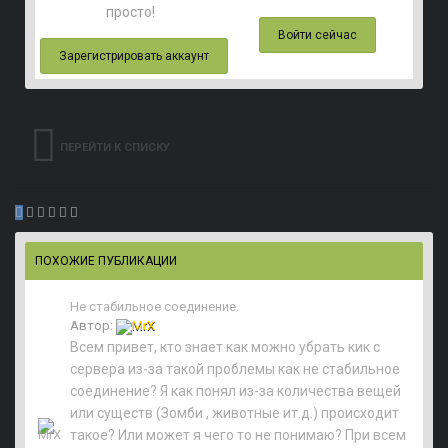
просто!
Войти сейчас
Зарегистрировать аккаунт
ПЕРЕЙТИ К СПИСКУ
ВОПРОСОВ
ПОХОЖИЕ ПУБЛИКАЦИИ
Не стабильное соединение.
Автор:
MrX
Всем привет, кто знает как можно убрать кик с
сервера из-за такой проблемы как не стабильное
соединение? Я как понял из-за количества вещей
или существ (Зомби , животные ит.д.) происходит
такое? Или может я чего то не понимаю? При всем