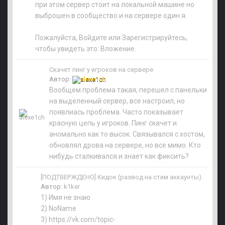
при этом сервер стоит на локальной машине но
выброшен в сообщество и на сервере один я.
Пожалуйста, Войдите или Зарегистрируйтесь,
чтобы увидеть это: Вложение.
Скачет пинг у игроков на сервере
Автор:
alexe1ch
Вообщем проблема такая, перешел с панельки
на выделенный сервер, все настроил, но
появлиась проблема. Часто показывает
красную цепь у игроков. Пинг скачет и
аномально как то высок. Связывался с хостом,
обновлял дрова на сервере, но все мимо. Кто
нибудь сталкивался и знает как фиксить?
[ПОДТВЕРЖДЕНО] Кидок (развод на стим аккаунты).
Автор:
k1ker
1) Имя не знаю
2) NoName
3) https://vk.com/topic-