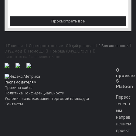
Просмотреть всё
Главная
Серверостроение - Общий раздел
Вся активность
DayZ мод
Помощь
Помощь (DayZ EPOCH)
пинг стал на 4 значения выше.
О
проекте
S-
Рекламодателям
Platoon
Правила сайта
Политика Конфиденциальности
Первос
Условия использования торговой площадки
тепенн
Контакты
ым
направ
лением
проект