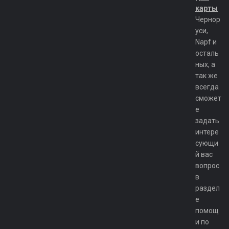
карты
Чернор
уси,
Napf и
осталь
ных, а
так же
всегда
сможет
е
задать
интере
сующи
й вас
вопрос
в
раздел
е
помощ
и по