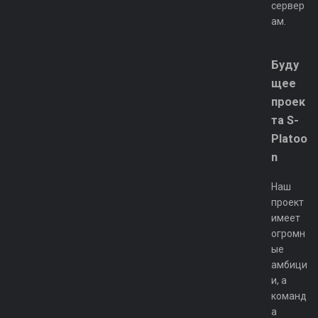
сервер
ам.
Буду
щее
проек
та S-
Platoo
n
Наш
проект
имеет
огромн
ые
амбици
и, а
команд
а