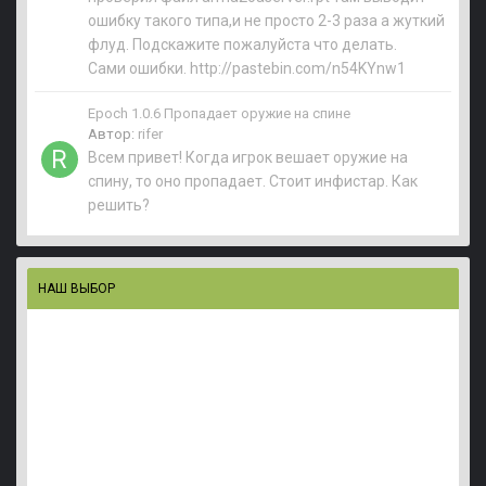
ошибку такого типа,и не просто 2-3 раза а жуткий
флуд. Подскажите пожалуйста что делать.
Сами ошибки. http://pastebin.com/n54KYnw1
Epoch 1.0.6 Пропадает оружие на спине
Автор:
rifer
Всем привет! Когда игрок вешает оружие на
спину, то оно пропадает. Стоит инфистар. Как
решить?
НАШ ВЫБОР
Персональный скин, точка спавна, и сет с лутом п
123new
опубликовал тему в
Версия 1.0 и выше
,
8 марта 2019
Скрипт, добавляющий админу сервера возможность указывать дл
638 ответов