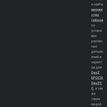
е найти
множе
ство
гайдов
по
устано
вке
различ
ных
дополн
ений и
скрипт
ов для
DayZ
EPOCH
,
DayZC
C
, а так
же
таких
модов