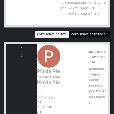
предположения, в ртп пусто
- только стандартный
епочский муссор и боты
СОРТИРОВАТЬ ПО ДАТЕ
СОРТИРОВАТЬ ПО ГОЛОСАМ
0
Опубликовано:
25 октября
2014
решилось
Pinkie Pie
только
Пользователи
после
Pinkie Pie
полного
реситарта
серверно
Публикации
54
й
Репутация
4