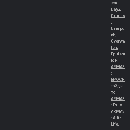
как
DayZ
Origins
,
Overpo
ch,
Overwa
tch,
Epidem
ic
и
ARMA3
:
EPOCH
,
гайды
по
ARMA3
: Exile
,
ARMA3
: Altis
Life
,