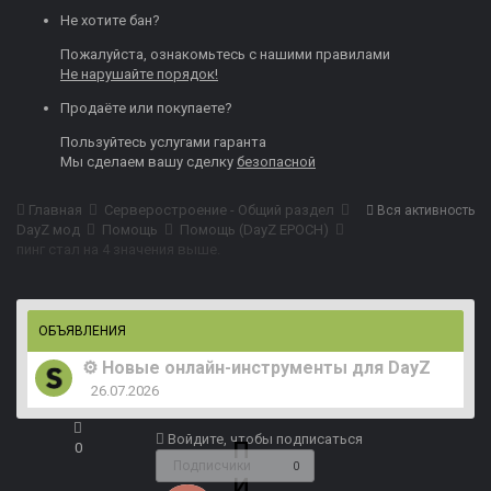
Не хотите бан?
Пожалуйста, ознакомьтесь с нашими
правилами
Не нарушайте порядок!
Продаёте или покупаете?
Пользуйтесь
услугами гаранта
Мы сделаем вашу сделку
безопасной
Главная
Серверостроение - Общий раздел
Вся активность
DayZ мод
Помощь
Помощь (DayZ EPOCH)
пинг стал на 4 значения выше.
ОБЪЯВЛЕНИЯ
⚙️ Новые онлайн-инструменты для DayZ
26.07.2026
п
Войдите, чтобы подписаться
0
Подписчики
0
и