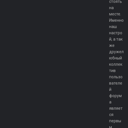
стоять
на
месте.
Именно
наш
настро
й, а так
же
дружел
юбный
коллек
тив
пользо
вателе
й
форум
а
являет
ся
первы
м