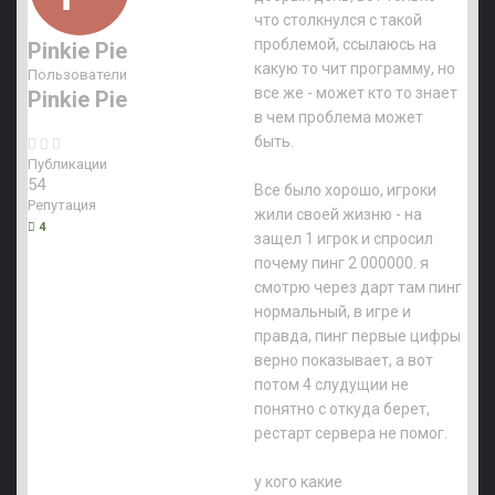
что столкнулся с такой
проблемой, ссылаюсь на
Pinkie Pie
какую то чит программу, но
Пользователи
все же - может кто то знает
Pinkie Pie
в чем проблема может
быть.
Публикации
54
Все было хорошо, игроки
Репутация
жили своей жизню - на
4
защел 1 игрок и спросил
почему пинг 2 000000. я
смотрю через дарт там пинг
нормальный, в игре и
правда, пинг первые цифры
верно показывает, а вот
потом 4 слудущии не
понятно с откуда берет,
рестарт сервера не помог.
у кого какие