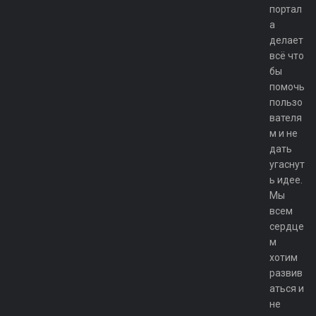
портал
а
делает
всё что
бы
помочь
пользо
вателя
м и не
дать
угаснут
ь идее.
Мы
всем
сердце
м
хотим
развив
аться и
не