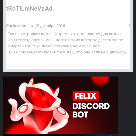
tRoTiLmNeVzAd
Опубликовано:
12 декабря 2016
Так в настройках поменяй время которое дается для игрока
3600 секунд сделай меньше это время которое дается после
смерти чтоб труп лежал,corpseRemovalMinTime =
1200; corpseRemovalMaxTime = 3600; это оно если не ошибаюсь.