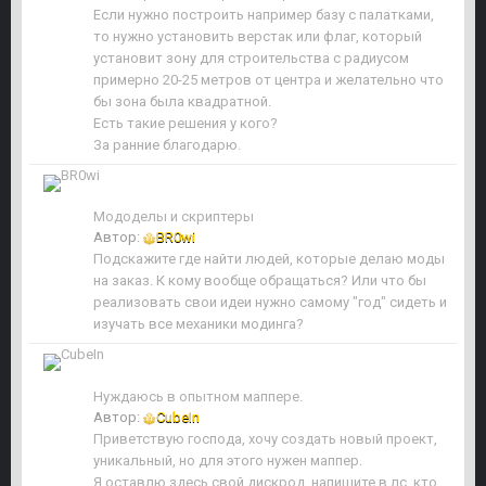
Если нужно построить например базу с палатками,
то нужно установить верстак или флаг, который
установит зону для строительства с радиусом
примерно 20-25 метров от центра и желательно что
бы зона была квадратной.
Есть такие решения у кого?
За ранние благодарю.
Мододелы и скриптеры
Автор:
BR0wi
Подскажите где найти людей, которые делаю моды
на заказ. К кому вообще обращаться? Или что бы
реализовать свои идеи нужно самому "год" сидеть и
изучать все механики модинга?
Нуждаюсь в опытном маппере.
Автор:
CubeIn
Приветствую господа, хочу создать новый проект,
уникальный, но для этого нужен маппер.
Я оставлю здесь свой дискрод, напишите в лс, кто