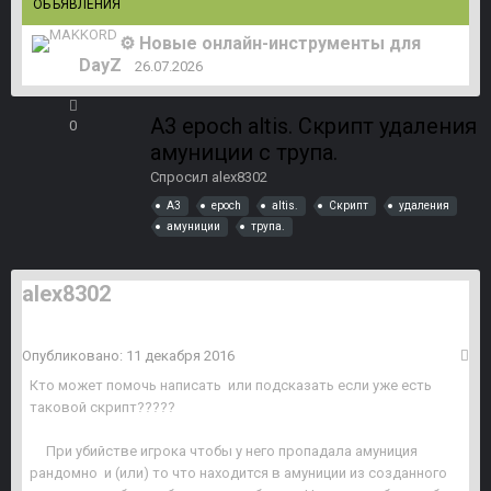
ОБЪЯВЛЕНИЯ
⚙️ Новые онлайн-инструменты для
DayZ
26.07.2026
A3 epoch altis. Скрипт удаления
0
амуниции с трупа.
Спросил
alex8302
A3
epoch
altis.
Скрипт
удаления
амуниции
трупа.
alex8302
Опубликовано:
11 декабря 2016
Кто может помочь написать или подсказать если уже есть
таковой скрипт?????
При убийстве игрока чтобы у него пропадала амуниция
рандомно и (или) то что находится в амуниции из созданного