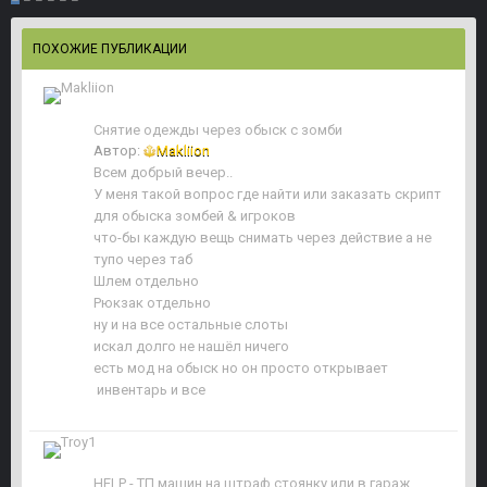
ПОХОЖИЕ ПУБЛИКАЦИИ
Снятие одежды через обыск с зомби
Автор:
Makliion
Всем добрый вечер..
У меня такой вопрос где найти или заказать скрипт
для обыска зомбей & игроков
что-бы каждую вещь снимать через действие а не
тупо через таб
Шлем отдельно
Рюкзак отдельно
ну и на все остальные слоты
искал долго не нашёл ничего
есть мод на обыск но он просто открывает
инвентарь и все
HELP - ТП машин на штраф стоянку или в гараж.