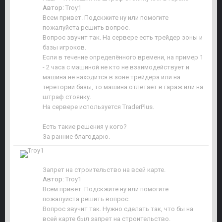
Автор:
Troy1
Всем привет. Подскжите ну или помогите
пожалуйста решить вопрос.
Вопрос звучит так. На сервере есть трейдер зоны и
базы игроков.
Если в течение определённого времени, на пример 1
- 2 часа с машиной не кто не взаимодействует и
машина не находится в зоне трейдера или на
теретории базы, то машина отлетает в гараж или на
штраф стоянку.
На сервере используется TraderPlus.
Есть такие решения у кого?
За ранние благодарю.
Запрет на строительство на всей карте.
Автор:
Troy1
Всем привет. Подскжите ну или помогите
пожалуйста решить вопрос.
Вопрос звучит так. Нужно сделать так, что бы на
всей карте был запрет на строительство.