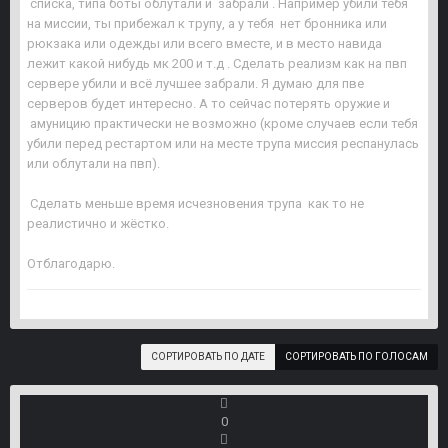
списка, типа боты облутали и забрали . Например убили тебя
на миссии, ты прибежал к трупу, а у тебя нет бронника или
рюкзака или одежды или всего вместе, и в место навида
лежит какой нибудь мк 200 и т.д . Сделать реализм как на пвп
сервере убили и всё лучшее забрали. Я думаю для пве
серверов будет интересно. А то сейчас потерять оружие и
амуницию практически не возможно (кроме случаев если тебя
убили перед рестартом или на месте трупа миссия респанулась
или облутали на пвп).
Сделать меньше время исчезновения трупа как то не
реалистично и жёстко.
Отблагодарю.
СОРТИРОВАТЬ ПО ДАТЕ
СОРТИРОВАТЬ ПО ГОЛОСАМ
0