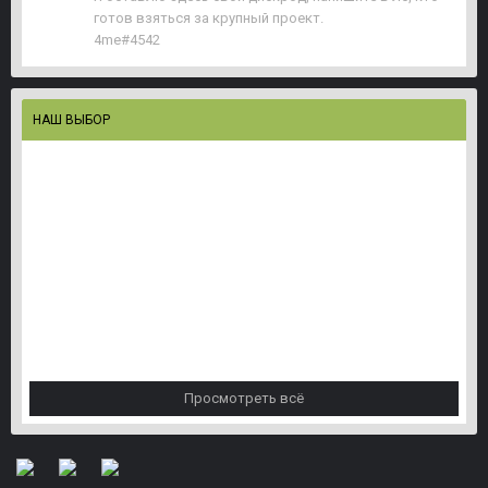
готов взяться за крупный проект.
4me#4542
НАШ ВЫБОР
Персональный скин, точка спавна, и сет с лутом пр
123new
опубликовал тему в
Версия 1.0 и выше
,
8 марта 2019
Скрипт, добавляющий админу сервера возможность указывать дл
638 ответов
Просмотреть всё