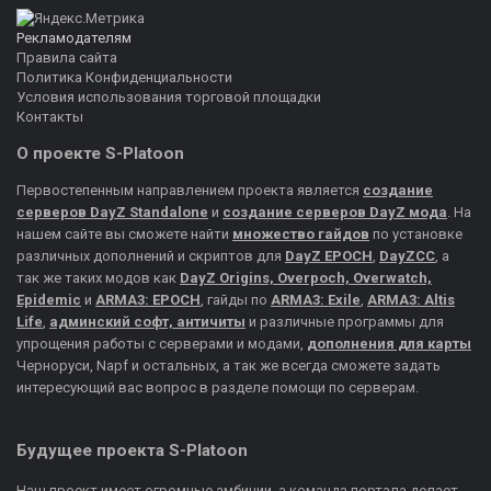
Рекламодателям
Правила сайта
Политика Конфиденциальности
Условия использования торговой площадки
Контакты
О проекте S-Platoon
Первостепенным направлением проекта является
создание
серверов DayZ Standalone
и
создание серверов DayZ мода
. На
нашем сайте вы сможете найти
множество гайдов
по установке
различных дополнений и скриптов для
DayZ EPOCH
,
DayZCC
, а
так же таких модов как
DayZ Origins, Overpoch, Overwatch,
Epidemic
и
ARMA3: EPOCH
, гайды по
ARMA3: Exile
,
ARMA3: Altis
Life
,
админский софт, античиты
и различные программы для
упрощения работы с серверами и модами,
дополнения для карты
Черноруси, Napf и остальных, а так же всегда сможете задать
интересующий вас вопрос в разделе помощи по серверам.
Будущее проекта S-Platoon
Наш проект имеет огромные амбиции, а команда портала делает