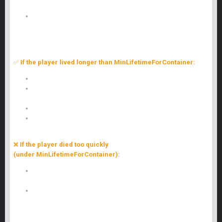
(default: true).
MinLifetimeForContainer – Minimum lifetime (in seconds)
required for container creation (default: 60).
?
How It Works
✅
If the player lived longer than MinLifetimeForContainer:
A container with their gear is created.
Items from hands and inventory are transferred to the
container.
If there's no space, items drop nearby (if enabled in settings).
The body disappears after the set delay.
❌
If the player died too quickly
(under MinLifetimeForContainer):
The body is simply removed
after CorpseDeleteDelay seconds.
No container is created (prevents spam from frequent
deaths).