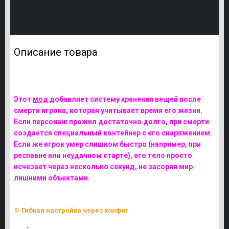
Описание товара
Мод
Death Players
Этот
мод
добавляет систему хранения вещей после
смерти игрока, которая учитывает время его жизни.
Если персонаж прожил достаточно долго, при смерти
создается специальный контейнер с его снаряжением.
Если же игрок умер слишком быстро (например, при
респавне или неудачном старте), его тело просто
исчезает через несколько секунд, не засоряя мир
лишними объектами.
Особенности
мода
?
⚙️
Гибкая настройка через конфиг
ContainerClassName – класс объекта контейнера (по