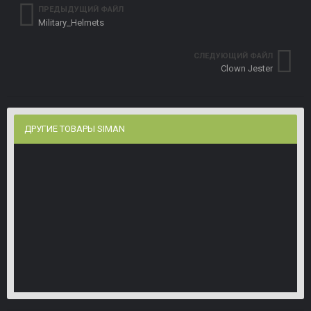
ПРЕДЫДУЩИЙ ФАЙЛ
Military_Helmets
СЛЕДУЮЩИЙ ФАЙЛ
Clown Jester
ДРУГИЕ ТОВАРЫ SIMAN
Zombi Girl 18+
Werewolf
SRS_Weapons
Автор:
siman
Автор:
siman
Автор:
siman
5
16
36
5
24
39
0
11
15
1 650,00 ₽
2 420,00 ₽
3 630,00 ₽