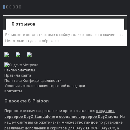
0 отзывов
Вы можете оставить отзыв к файлу только после его скачивания.
Нет отзывов для отображения.
Рекламодателям
Правила сайта
Политика Конфиденциальности
Условия использования торговой площадки
Контакты
О проекте S-Platoon
Первостепенным направлением проекта является
создание
серверов DayZ Standalone
и
создание серверов DayZ мода
. На
нашем сайте вы сможете найти
множество гайдов
по установке
различных дополнений и скриптов для
DayZ EPOCH
,
DayZCC
, а