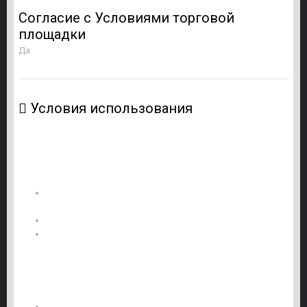
Согласие с Условиями торговой
площадки
Да
Условия использования
ПРАВИЛА ИСПОЛЬЗОВАНИЯ Death Players
⚠️
⚠️
?
Категорически запрещается:
Перепродавать или передавать
мод
третьим лицам в
любом виде
Включать
мод
в платные сборки или подписки
Размещать
мод
на Steam Workshop как
отдельный
мод
или часть другого
мода
⚡
Особые условия для серверов:
Запрещена продажа/передача серверов с