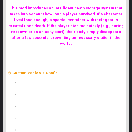
Death Players Mod
This mod introduces an intelligent death storage system that
takes into account how long a player survived. If a character
lived long enough, a special container with their gear is
created upon death. If the player died too quickly (e.g., during
respawn or an unlucky start), their body simply disappears
after a few seconds, preventing unnecessary clutter in the
world.
?
Key Features
⚙️
Customizable via Config
ContainerClassName – Class name of the container object
(default: SRS_CrateForDead).
ContainerLifetime – Container lifespan in seconds
(default: 100).
CorpseDeleteDelay – Delay before corpse removal
(default: 5 seconds).
DropItemsNearIfNoSpace – If the container is full, items drop
nearby (default: true).
DropOnlyPlayer – Only affects players, not NPCs