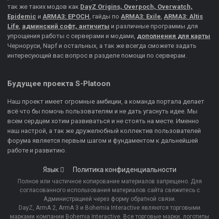
так же таких модов как
DayZ Origins, Overpoch, Overwatch,
Epidemic
и
ARMA3: EPOCH
, гайды по
ARMA3: Exile
,
ARMA3: Altis
Life
,
админский софт, античиты
и различные программы для
упрощения работы с серверами и модами,
дополнения для карты
Черноруси, Napf и остальных, а так же всегда сможете задать
интересующий вас вопрос в разделе помощи по серверам.
Будущее проекта S-Platoon
Наш проект имеет огромные амбиции, а команда портала делает
всё что бы помочь пользователям и не дать угаснуть идее. Мы
всем сердцем хотим развиваться и не стоять на месте. Именно
наш настрой, а так же дружелюбный коллектив пользователей
форума является первым шагом и фундаментом к дальнейшей
работе и развитию.
Язык
Политика конфиденциальности
Полное или частичное копирование материалов запрещено. Для
согласованного использования материалов сайта свяжитесь с
Администрацией через форму обратной связи.
DayZ, ArmA 2, ArmA 3 и Bohemia Interactive являются торговыми
марками компании Bohemia Interactive. Все торговые марки, логотипы