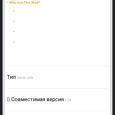
?
Why Use This Mod?
Cleaner Server – Prevents container buildup near spawn
points.
Better Balance – Players who die immediately don’t leave loot
behind.
Realism – If a character dies too fast, it makes sense they
wouldn’t have valuable gear.
Flexibility – All settings are configurable to suit your server’s
needs.
Тип
Server-side
Совместимая версия
1.28