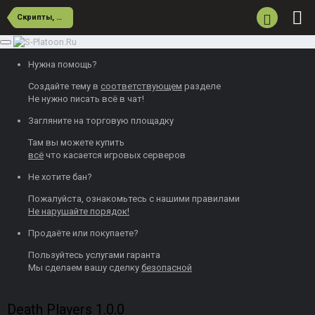
Скрипты, моды, карты и т.д.
Нужна помощь?
Создайте тему
в
соответствующем
разделе
Не нужно писать всё в чат!
Загляните на торговую площадку
Там вы можете
купить
всё
что касается игровых серверов
Не хотите бан?
Пожалуйста, ознакомьтесь с нашими
правилами
Не нарушайте порядок!
Продаёте или покупаете?
Пользуйтесь
услугами гаранта
Мы сделаем вашу сделку
безопасной
Death Players 1.0.0