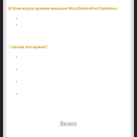
❌
Если игрок прожил меньше MinLifetimeForContainer:
Тело просто удаляется через CorpseDeleteDelay секунд.
Контейнер не создается (чтобы избежать спама ящиками
при частых смертях).
?
Зачем это нужно?
Чистый сервер – предотвращает накопление
контейнеров у точек респавна.
Баланс – игроки, погибшие сразу после появления,
не оставляют лут.
Реализм – если персонаж умер слишком быстро,
логично, что он не успел собрать ценные вещи.
Гибкость – все параметры настраиваются в конфиге
под нужды сервера.
Видео