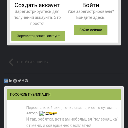
Создать аккаунт
Войти
Зарегистрируйтесь для
Уже зарегистрированы?
получения аккаунта. Это
Войдите здесь.
просто!
Войти сейчас
Зарегистрировать аккаунт
ПЕРЕЙТИ К СПИСКУ
ВОПРОСОВ
ПОХОЖИЕ ПУБЛИКАЦИИ
Персональный скин, точка спавна, и сет с лутом при респавне, стартовый лут для всех!
Автор:
123new
И так, ребятки, вот вам небольшая 'полезняшка'
от меня, и совершенно бесплатно!