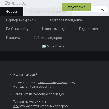
Регистрация
Уже зарегистрированы? Войти
Форум
Онлайн-инструменты
Серверные файлы
Торговая площадка
F.A.Q. по сайту
Наша команда
Поддержка
Реклама
Таблица лидеров
Мы в Discord
Нужна помощь?
Создайте тему
в
соответствующем
разделе
Не нужно писать всё в чат!
Загляните на торговую площадку
Там вы можете
купить
всё
что касается игровых серверов