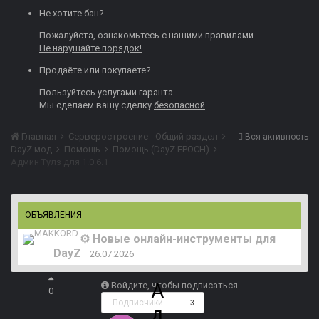
Не хотите бан?
Пожалуйста, ознакомьтесь с нашими
правилами
Не нарушайте порядок!
Продаёте или покупаете?
Пользуйтесь
услугами гаранта
Мы сделаем вашу сделку
безопасной
Главная
Серверостроение - Общий раздел
Вся активность
DayZ мод
Помощь
Помощь (DayZ EPOCH)
Админ Тулз для 1.0.6.1
ОБЪЯВЛЕНИЯ
⚙️ Новые онлайн-инструменты для
DayZ
26.07.2026
А
Войдите, чтобы подписаться
0
Подписчики
3
д