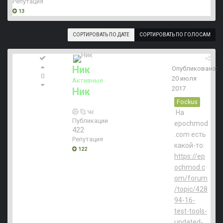
Репутация
13
СОРТИРОВАТЬ ПО ДАТЕ
СОРТИРОВАТЬ ПО ГОЛОСАМ
Ник
Опубликовано:
0
20 июля
Активные
2017
Ник
Fockus
На
Публикации
epochmod
422
.com есть
Репутация
какой-то:
122
https://ep
ochmod.c
om/forum
/topic/428
94-16-
test-tools-
updated-