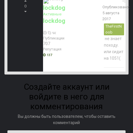
0
lockdog
Опубликовано:
5 августа
Активные
2017
lockdog
TheFirstN
oob
Публикации
не знает
707
походу.
Репутация
или сидит
137
на 1051(
Создайте аккаунт или
войдите в него для
комментирования
Вы должны быть пользователем, чтобы оставить
комментарий