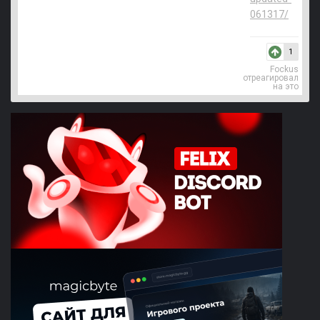
061317/
1
Fockus
отреагировал
на это