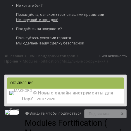
Не хотите бан?
Пожалуйста, ознакомьтесь с нашими
правилами
Не нарушайте порядок!
Продаёте или покупаете?
Пользуйтесь
услугами гаранта
Мы сделаем вашу сделку
безопасной
Главная
Темы поддержки товаров
Вся активность
Прочее
Modules Fortification ( Модульные сооружения )
ОБЪЯВЛЕНИЯ
⚙️ Новые онлайн-инструменты для
DayZ
26.07.2026
Войдите, чтобы подписаться
Подписчики
0
Modules Fortification (