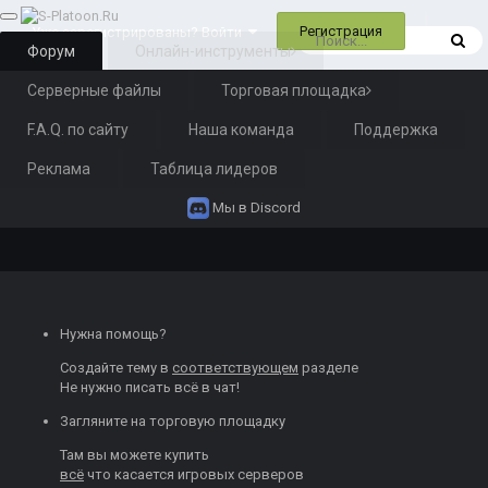
Регистрация
Уже зарегистрированы? Войти
Форум
Онлайн-инструменты
Серверные файлы
Торговая площадка
F.A.Q. по сайту
Наша команда
Поддержка
Реклама
Таблица лидеров
Мы в Discord
Нужна помощь?
Создайте тему
в
соответствующем
разделе
Не нужно писать всё в чат!
Загляните на торговую площадку
Там вы можете
купить
всё
что касается игровых серверов