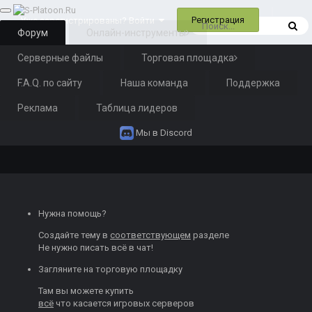
Регистрация
Уже зарегистрированы? Войти
Форум
Онлайн-инструменты
Серверные файлы
Торговая площадка
F.A.Q. по сайту
Наша команда
Поддержка
Реклама
Таблица лидеров
Мы в Discord
Нужна помощь?
Создайте тему
в
соответствующем
разделе
Не нужно писать всё в чат!
Загляните на торговую площадку
Там вы можете
купить
всё
что касается игровых серверов