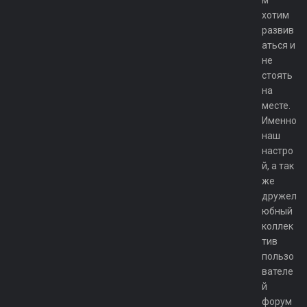
хотим
развив
аться и
не
стоять
на
месте.
Именно
наш
настро
й, а так
же
дружел
юбный
коллек
тив
пользо
вателе
й
форум