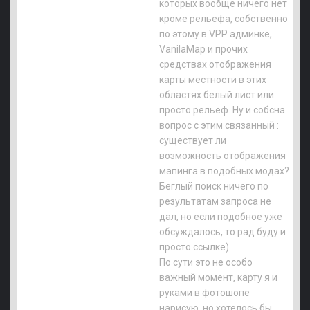
которых вообще ничего нет
кроме рельефа, собственно
по этому в VPP админке,
VanilaMap и прочих
средствах отображения
карты местности в этих
областях белый лист или
просто рельеф. Ну и собсна
вопрос с этим связанный :
существует ли
возможность отображения
мапинга в подобных модах?
Беглый поиск ничего по
результатам запроса не
дал, но если подобное уже
обсуждалось, то рад буду и
просто ссылке)
По сути это не особо
важный момент, карту я и
руками в фотошопе
нарисую, но хотелось бы