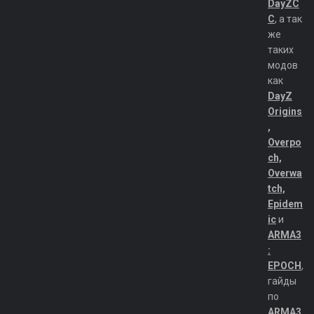
DayZC
C
, а так
же
таких
модов
как
DayZ
Origins
,
Overpo
ch,
Overwa
tch,
Epidem
ic
и
ARMA3
:
EPOCH
,
гайды
по
ARMA3