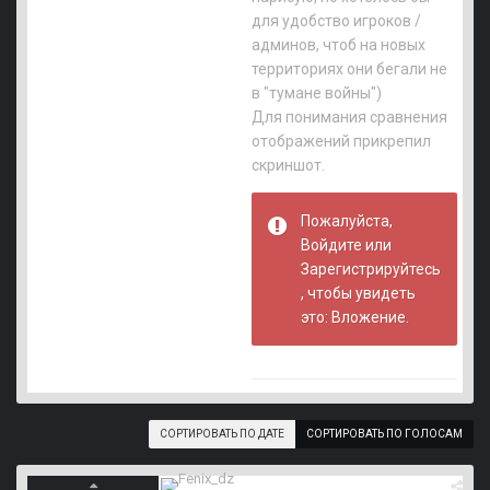
для удобство игроков /
админов, чтоб на новых
территориях они бегали не
в "тумане войны")
Для понимания сравнения
отображений прикрепил
скриншот.
Пожалуйста,
Войдите или
Зарегистрируйтесь
, чтобы увидеть
это: Вложение.
СОРТИРОВАТЬ ПО ДАТЕ
СОРТИРОВАТЬ ПО ГОЛОСАМ