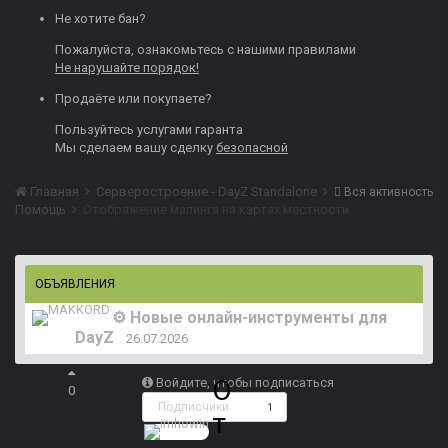
Не хотите бан?
Пожалуйста, ознакомьтесь с нашими
правилами
Не нарушайте порядок!
Продаёте или покупаете?
Пользуйтесь
услугами гаранта
Мы сделаем вашу сделку
безопасной
Главная
Серверостроение - DayZ Standalone
Вся активность
Помощь
Отображение мапинга на картах местности
ОБЪЯВЛЕНИЯ
⚙️ Новые онлайн-инструменты для
DayZ
26.07.2026
О
Войдите, чтобы подписаться
0
Подписчики
1
т