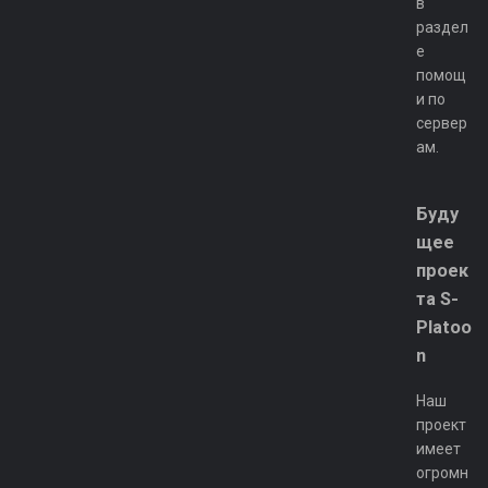
в
раздел
е
помощ
и по
сервер
ам.
Буду
щее
проек
та S-
Platoo
n
Наш
проект
имеет
огромн