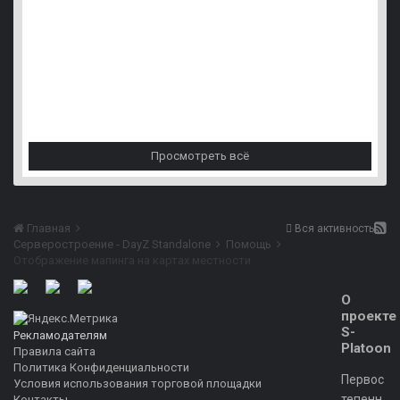
Скрипт, добавляющий админу сервера возможность указывать дл
638 ответов
Просмотреть всё
Главная
Вся активность
Серверостроение - DayZ Standalone
Помощь
Отображение мапинга на картах местности
О
проекте
S-
Рекламодателям
Platoon
Правила сайта
Политика Конфиденциальности
Первос
Условия использования торговой площадки
тепенн
Контакты