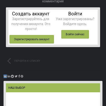
комментарий
Создать аккаунт
Войти
Зарегистрируйтесь для
Уже зарегистрированы?
получения аккаунта. Это
Войдите здесь.
просто!
Войти сейчас
Зарегистрировать аккаунт
ПЕРЕЙТИ К СПИСКУ
ВОПРОСОВ
НАШ ВЫБОР
Персональный скин, точка спавна, и сет с лутом п
123new
опубликовал тему в
Версия 1.0 и выше
,
8 марта 2019