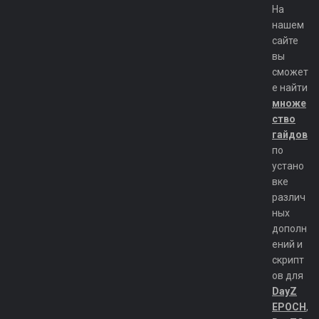
На
нашем
сайте
вы
сможет
е найти
множе
ство
гайдов
по
устано
вке
различ
ных
дополн
ений и
скрипт
ов для
DayZ
EPOCH
,