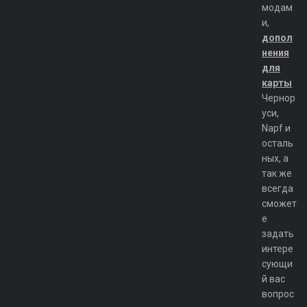
модам
и,
допол
нения
для
карты
Чернор
уси,
Napf и
осталь
ных, а
так же
всегда
сможет
е
задать
интере
сующи
й вас
вопрос