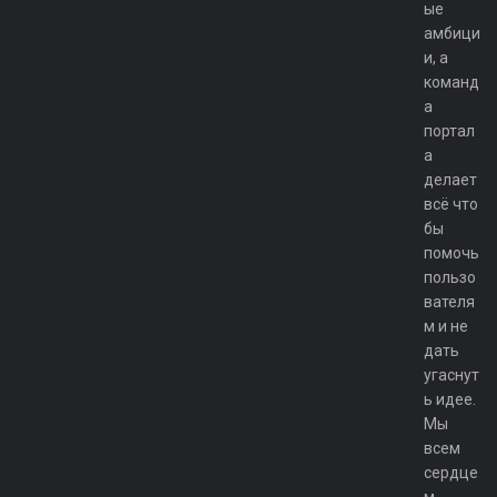
ые
амбици
и, а
команд
а
портал
а
делает
всё что
бы
помочь
пользо
вателя
м и не
дать
угаснут
ь идее.
Мы
всем
сердце
м