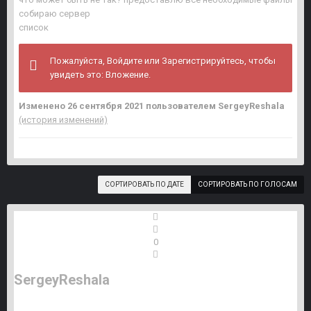
собираю сервер
список
Пожалуйста, Войдите или Зарегистрируйтесь, чтобы
увидеть это: Вложение.
Изменено
26 сентября 2021
пользователем SergeyReshala
(история изменений)
СОРТИРОВАТЬ ПО ДАТЕ
СОРТИРОВАТЬ ПО ГОЛОСАМ
0
SergeyReshala