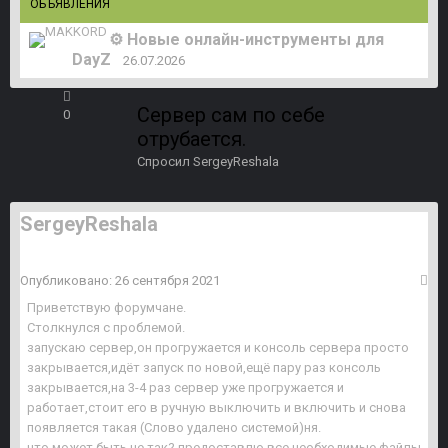
ОБЪЯВЛЕНИЯ
⚙️ Новые онлайн-инструменты для
DayZ
26.07.2026
Сервер сам по себе
0
отрубается.
Спросил
SergeyReshala
SergeyReshala
Опубликовано:
26 сентября 2021
Приветствую форумчане.
Столкнулся с проблемой.
запускаю сервер,он прогружается и консоль сервера просто
закрывается,идёт запуск по новой,ещё пару раз консоль
закрывается,на 3-4 раз сервер уже прогружается и
работает,стоит его в ручную выключить и включить и снова
появляется такая (Слово удалено системой)ня.
что может быть не так? предоставлю все необходимые файлы