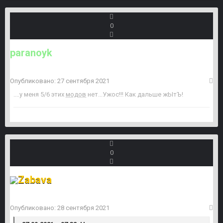
0
paranoyk
Опубликовано:
27 сентября 2021
....у меня 5/6 этих
модов
нет...Ужос!!! Как дальше жЫтЪ!
0
Zabava
Опубликовано:
28 сентября 2021