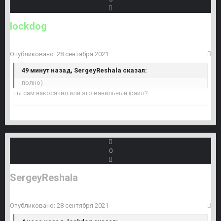
lockdog
Опубликовано:
28 сентября 2021
49 минут назад, SergeyReshala сказал:
полно)
ты сам накосячил или это ванильный файл?
0
SergeyReshala
Опубликовано:
28 сентября 2021