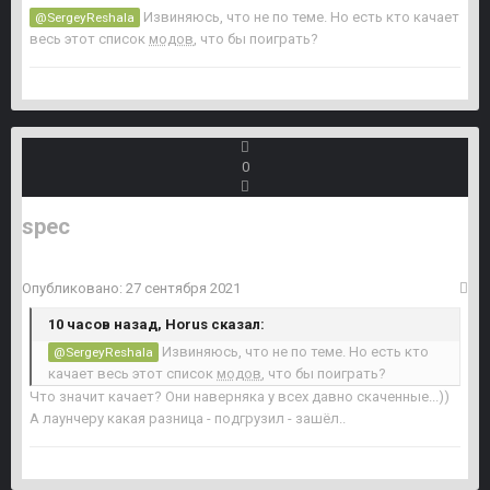
Извиняюсь, что не по теме. Но есть кто качает
@SergeyReshala
весь этот список
модов
, что бы поиграть?
0
spec
Опубликовано:
27 сентября 2021
10 часов назад, Horus сказал:
Извиняюсь, что не по теме. Но есть кто
@SergeyReshala
качает весь этот список
модов
, что бы поиграть?
Что значит качает? Они наверняка у всех давно скаченные...))
А лаунчеру какая разница - подгрузил - зашёл..