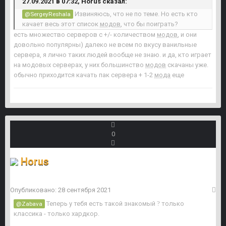
27.09.2021 в 07:32, Horus сказал:
Извиняюсь, что не по теме. Но есть кто
@SergeyReshala
качает весь этот список
модов
, что бы поиграть?
есть множество серверов с +/- количеством
модов
, и они
довольно популярны) далеко не всем по вкусу ванильные
сервера, я лично таких людей вообще не знаю. и да, кто играет
на модовых серверах, у них большинство
модов
скачаны уже.
обычно приходится качать пак сервера + 1-2
мода
еще
0
Horus
Опубликовано:
28 сентября 2021
Теперь у тебя есть такой знакомый
?
только
@Zabava
классика - только хардкор.