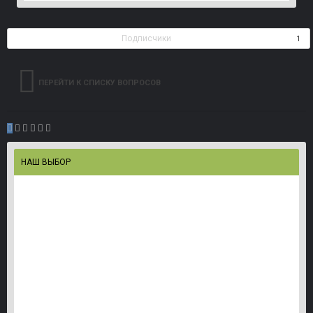
Подписчики
1
ПЕРЕЙТИ К СПИСКУ ВОПРОСОВ
НАШ ВЫБОР
Персональный скин, точка спавна, и сет с лутом пр
123new
опубликовал тему в
Версия 1.0 и выше
,
8 марта 2019
Скрипт, добавляющий админу сервера возможность указывать дл
638 ответов