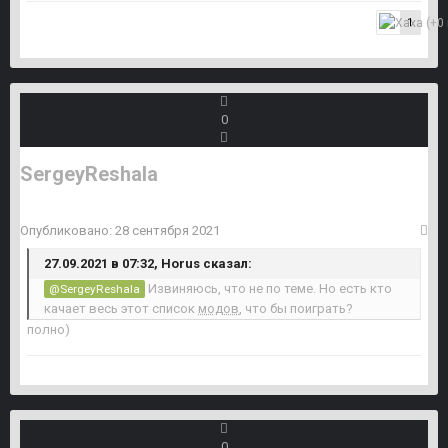
1
0
SergeyReshala
Опубликовано:
28 сентября 2021
27.09.2021 в 07:32, Horus сказал:
Извиняюсь, что не по теме. Но есть кто
@SergeyReshala
качает весь этот список
модов
, что бы поиграть?
полно)
0