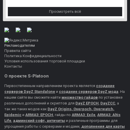
Просмотреть всё
Рекламодателям
Правила сайта
Политика Конфиденциальности
Условия использования торговой площадки
Контакты
О проекте S-Platoon
Первостепенным направлением проекта является
создание
серверов DayZ Standalone
и
создание серверов DayZ мода
. На
нашем сайте вы сможете найти
множество гайдов
по установке
различных дополнений и скриптов для
DayZ EPOCH
,
DayZCC
, а
так же таких модов как
DayZ Origins, Overpoch, Overwatch,
Epidemic
и
ARMA3: EPOCH
, гайды по
ARMA3: Exile
,
ARMA3: Altis
Life
,
админский софт, античиты
и различные программы для
упрощения работы с серверами и модами,
дополнения для карты