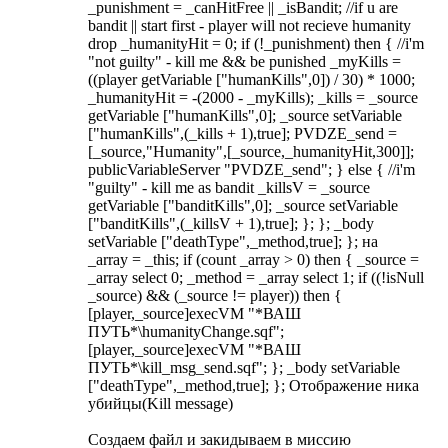
_punishment = _canHitFree || _isBandit; //if u are
bandit || start first - player will not recieve humanity
drop _humanityHit = 0; if (!_punishment) then { //i'm
"not guilty" - kill me && be punished _myKills =
((player getVariable ["humanKills",0]) / 30) * 1000;
_humanityHit = -(2000 - _myKills); _kills = _source
getVariable ["humanKills",0]; _source setVariable
["humanKills",(_kills + 1),true]; PVDZE_send =
[_source,"Humanity",[_source,_humanityHit,300]];
publicVariableServer "PVDZE_send"; } else { //i'm
"guilty" - kill me as bandit _killsV = _source
getVariable ["banditKills",0]; _source setVariable
["banditKills",(_killsV + 1),true]; }; }; _body
setVariable ["deathType",_method,true]; }; на
_array = _this; if (count _array > 0) then { _source =
_array select 0; _method = _array select 1; if ((!isNull
_source) && (_source != player)) then {
[player,_source]execVM "*ВАШ
ПУТЬ*\humanityChange.sqf";
[player,_source]execVM "*ВАШ
ПУТЬ*\kill_msg_send.sqf"; }; _body setVariable
["deathType",_method,true]; }; Отображение ника
убийцы(Kill message)
Создаем файл и закидываем в миссию