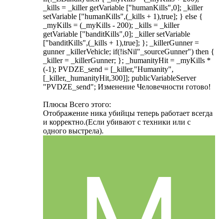
_kills = _killer getVariable ["humanKills",0]; _killer
setVariable ["humanKills",(_kills + 1),true]; } else {
_myKills = (_myKills - 200); _kills = _killer
getVariable ["banditKills",0]; _killer setVariable
["banditKills",(_kills + 1),true]; }; _killerGunner =
gunner _killerVehicle; if(!isNil"_sourceGunner") then {
_killer = _killerGunner; }; _humanityHit = _myKills *
(-1); PVDZE_send = [_killer,"Humanity",
[_killer,_humanityHit,300]]; publicVariableServer
"PVDZE_send"; Изменение Человечности готово!
Плюсы Всего этого:
Отображение ника убийцы теперь работает всегда
и корректно.(Если убивают с техники или с
одного выстрела).