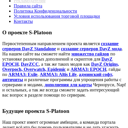
Рекламодателям
Правила сайта
Политика Конфиденциальности
Условия использования торговой площадки
Контакты
О проекте S-Platoon
Первостепенным направлением проекта является
создание
серверов DayZ Standalone
и
создание серверов DayZ мода
.
На нашем сайте вы сможете найти
множество гайдов
по
установке различных дополнений и скриптов для
DayZ
EPOCH
,
DayZCC
, а так же таких модов как
DayZ Origins,
Overpoch, Overwatch, Epidemic
и
ARMA3: EPOCH
, гайды
по
ARMA3: Exile
,
ARMA3: Altis Life
,
админский софт,
античиты
и различные программы для упрощения работы с
серверами и модами,
дополнения для карты
Черноруси, Napf
и остальных, а так же всегда сможете задать интересующий
вас вопрос в разделе помощи по серверам.
Будущее проекта S-Platoon
Наш проект имеет огромные амбиции, а команда портала
делает всё что бы помочь пользователям и не дать угаснуть