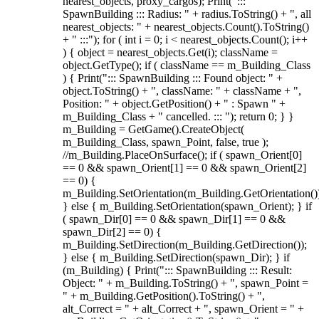
nearest_objects, proxy_cargos); Print(":::
SpawnBuilding ::: Radius: " + radius.ToString() + ", all
nearest_objects: " + nearest_objects.Count().ToString()
+ " :::"); for ( int i = 0; i < nearest_objects.Count(); i++
) { object = nearest_objects.Get(i); className =
object.GetType(); if ( className == m_Building_Class
) { Print("::: SpawnBuilding ::: Found object: " +
object.ToString() + ", className: " + className + ",
Position: " + object.GetPosition() + " : Spawn " +
m_Building_Class + " cancelled. ::: "); return 0; } }
m_Building = GetGame().CreateObject(
m_Building_Class, spawn_Point, false, true );
//m_Building.PlaceOnSurface(); if ( spawn_Orient[0]
== 0 && spawn_Orient[1] == 0 && spawn_Orient[2]
== 0) {
m_Building.SetOrientation(m_Building.GetOrientation()
} else { m_Building.SetOrientation(spawn_Orient); } if
( spawn_Dir[0] == 0 && spawn_Dir[1] == 0 &&
spawn_Dir[2] == 0) {
m_Building.SetDirection(m_Building.GetDirection());
} else { m_Building.SetDirection(spawn_Dir); } if
(m_Building) { Print("::: SpawnBuilding ::: Result:
Object: " + m_Building.ToString() + ", spawn_Point =
" + m_Building.GetPosition().ToString() + ",
alt_Correct = " + alt_Correct + ", spawn_Orient = " +