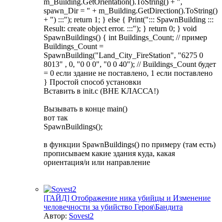
m_Building.GetOrientation().ToString() + ",
spawn_Dir = " + m_Building.GetDirection().ToString()
+ ") :::"); return 1; } else { Print("::: SpawnBuilding :::
Result: create object error. :::"); } return 0; } void
SpawnBuildings() { int Buildings_Count; // пример
Buildings_Count =
SpawnBuilding("Land_City_FireStation", "6275 0
8013" , 0, "0 0 0", "0 0 40"); // Buildings_Count будет
= 0 если здание не поставлено, 1 если поставлено
} Простой способ установки
Вставить в init.c (ВНЕ КЛАССА!)
Вызывать в конце main()
вот так
SpawnBuildings();
в функции SpawnBuildings() по примеру (там есть)
прописываем какие здания куда, какая
ориентация/и или направление
[ГАЙД] Отображение ника убийцы и Изменение
человечности за убийство Героя\Бандита
Автор:
Sovest2