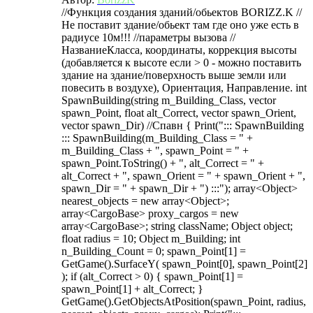
//Функция создания зданий/обьектов BORIZZ.K //
Не поставит здание/обьект там где оно уже есть в
радиусе 10м!!! //параметры вызова //
НазваниеКласса, координаты, коррекция высоты
(добавляется к высоте если > 0 - можно поставить
здание на здание/поверхность выше земли или
повесить в воздухе), Ориентация, Направление. int
SpawnBuilding(string m_Building_Class, vector
spawn_Point, float alt_Correct, vector spawn_Orient,
vector spawn_Dir) //Спавн { Print("::: SpawnBuilding
::: SpawnBuilding(m_Building_Class = " +
m_Building_Class + ", spawn_Point = " +
spawn_Point.ToString() + ", alt_Correct = " +
alt_Correct + ", spawn_Orient = " + spawn_Orient + ",
spawn_Dir = " + spawn_Dir + ") :::"); array<Object>
nearest_objects = new array<Object>;
array<CargoBase> proxy_cargos = new
array<CargoBase>; string className; Object object;
float radius = 10; Object m_Building; int
n_Building_Count = 0; spawn_Point[1] =
GetGame().SurfaceY( spawn_Point[0], spawn_Point[2]
); if (alt_Correct > 0) { spawn_Point[1] =
spawn_Point[1] + alt_Correct; }
GetGame().GetObjectsAtPosition(spawn_Point, radius,