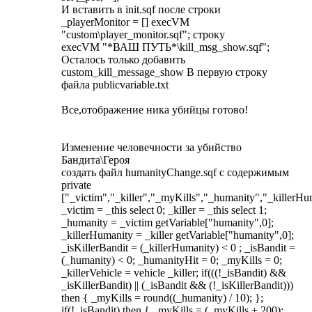
И вставить в init.sqf после строки
_playerMonitor = [] execVM
"custom\player_monitor.sqf"; строку
execVM "*ВАШ ПУТЬ*\kill_msg_show.sqf";
Осталось только добавить
custom_kill_message_show В первую строку
файла publicvariable.txt
Все,отображение ника убийцы готово!
Изменение человечности за убийство
Бандита\Героя
создать файл humanityChange.sqf с содержимым
private
["_victim","_killer","_myKills","_humanity","_killerHum
_victim = _this select 0; _killer = _this select 1;
_humanity = _victim getVariable["humanity",0];
_killerHumanity = _killer getVariable["humanity",0];
_isKillerBandit = (_killerHumanity) < 0 ; _isBandit =
(_humanity) < 0; _humanityHit = 0; _myKills = 0;
_killerVehicle = vehicle _killer; if(((!_isBandit) &&
_isKillerBandit) || (_isBandit && (!_isKillerBandit)))
then { _myKills = round((_humanity) / 10); };
if(!_isBandit) then { _myKills = (_myKills + 200);