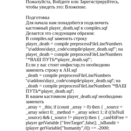
Пожалуйста, Войдите или Зарегистрируйтесь,
чтобы увидеть это: Вложение.
Подготовка
Для начала нам понадобится подключить
кастомный player_death.sqf в compiles.sqf
Делается это следующим образом:
В compiles.sqf заменить строку
player_death = compile preprocessFileLineNumbers
"\z\addons\dayz_code\compile\player_death.sqf"; на
player_death = compile preprocessFileLineNumbers
"*ВАШ ПУТЬ*\player_death.sqf";
Если у вас стоит инфистар,то необходимо
заменить строку в AH.sqf
_death = compile preprocessFileLineNumbers
'\z\addons\dayz_code\compile\player_death.sqf'; на
_death = compile preprocessFileLineNumbers '*ВАШ
ПУТЬ*\player_death.sqf';
В вашем кастомном player_death.sqf необходимо
заменить
_array = _this; if (count _array > 0) then { _source =
_array select 0; _method = _array select 1; if ((!isNull
_source) && (_source != player)) then { _canHitFree =
player getVariable ["freeTarget",false]; _isBandit =
(player getVariable["humanity",0]) <= -2000;