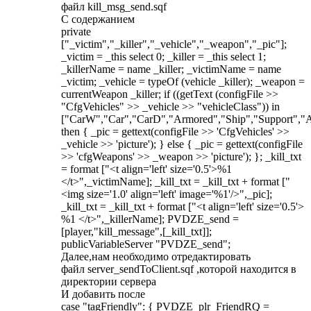
файл kill_msg_send.sqf
С содержанием
private
["_victim","_killer","_vehicle","_weapon","_pic"];
_victim = _this select 0; _killer = _this select 1;
_killerName = name _killer; _victimName = name
_victim; _vehicle = typeOf (vehicle _killer); _weapon =
currentWeapon _killer; if ((getText (configFile >>
"CfgVehicles" >> _vehicle >> "vehicleClass")) in
["CarW","Car","CarD","Armored","Ship","Support",
then { _pic = gettext(configFile >> 'CfgVehicles' >>
_vehicle >> 'picture'); } else { _pic = gettext(configFile
>> 'cfgWeapons' >> _weapon >> 'picture'); }; _kill_txt
= format ["<t align='left' size='0.5'>%1
</t>",_victimName]; _kill_txt = _kill_txt + format ["
<img size='1.0' align='left' image='%1'/>",_pic];
_kill_txt = _kill_txt + format ["<t align='left' size='0.5'>
%1 </t>",_killerName]; PVDZE_send =
[player,"kill_message",[_kill_txt]];
publicVariableServer "PVDZE_send";
Далее,нам необходимо отредактировать
файл server_sendToClient.sqf ,которой находится в
директории сервера
И добавить после
case "tagFriendly": { PVDZE_plr_FriendRQ =