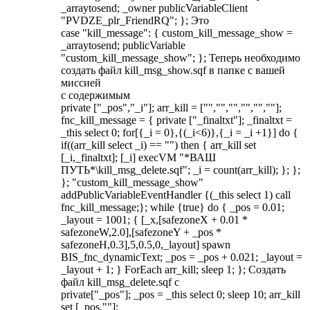
_arraytosend; _owner publicVariableClient
"PVDZE_plr_FriendRQ"; }; Это
case "kill_message": { custom_kill_message_show =
_arraytosend; publicVariable
"custom_kill_message_show"; }; Теперь необходимо
создать файл kill_msg_show.sqf в папке с вашей
миссией
с содержимым
private ["_pos","_i"]; arr_kill = ["","","","","",""];
fnc_kill_message = { private ["_finaltxt"]; _finaltxt =
_this select 0; for[{_i = 0},{(_i<6)},{_i = _i +1}] do {
if((arr_kill select _i) == "") then { arr_kill set
[_i,_finaltxt]; [_i] execVM "*ВАШ
ПУТЬ*\kill_msg_delete.sqf"; _i = count(arr_kill); }; };
}; "custom_kill_message_show"
addPublicVariableEventHandler {(_this select 1) call
fnc_kill_message;}; while {true} do { _pos = 0.01;
_layout = 1001; { [_x,[safezoneX + 0.01 *
safezoneW,2.0],[safezoneY + _pos *
safezoneH,0.3],5,0.5,0,_layout] spawn
BIS_fnc_dynamicText; _pos = _pos + 0.021; _layout =
_layout + 1; } ForEach arr_kill; sleep 1; }; Создать
файл kill_msg_delete.sqf с
private["_pos"]; _pos = _this select 0; sleep 10; arr_kill
set [_pos,""];